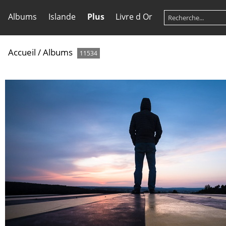
Albums
Islande
Plus
Livre d Or
Accueil
/
Albums
11534