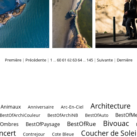
Première
|
Précédente
|
1
...
60
61
62
63
64
...
145
|
Suivante
|
Dernière
Architecture
Animaux
Anniversaire
Arc-En-Ciel
BestOfMe
BestOfArchiCouleur
BestOfArchiNB
BestOfAuto
Bivouac
BestOfRue
fOmbres
BestOfPaysage
ncert
Coucher de Solei
Contrejour
Cote Bleue