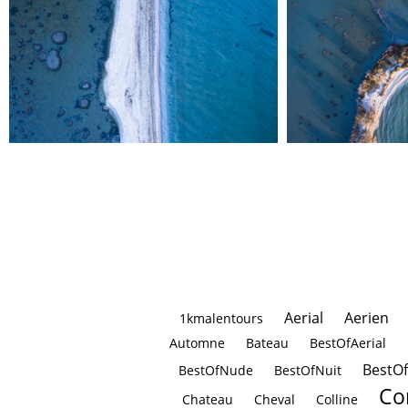
Aerial
Aerien
1kmalentours
Automne
Bateau
BestOfAerial
BestO
BestOfNude
BestOfNuit
Co
Chateau
Cheval
Colline