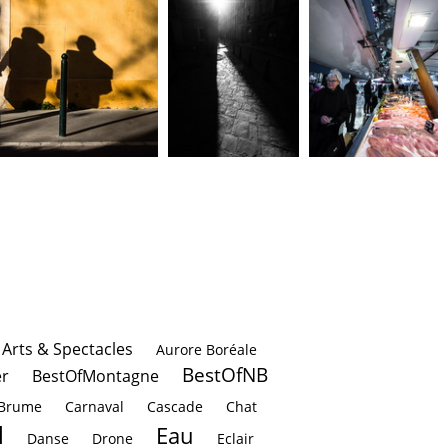
Arts & Spectacles
Aurore Boréale
BestOfNB
r
BestOfMontagne
Brume
Carnaval
Cascade
Chat
l
Eau
Danse
Drone
Eclair