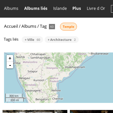
Albums
Albums liés
Islande
Plus
Livre d Or
Accueil
/
Albums
/
Tag
60
Temple
Tags liés
+ Ville
60
+ Architecture
2
+
-
300 km
200 mi