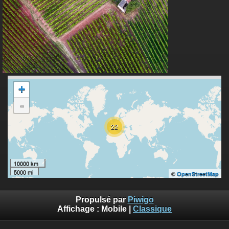
+
-
22
10000 km
5000 mi
©
OpenStreetMap
Propulsé par
Piwigo
Affichage :
Mobile
|
Classique