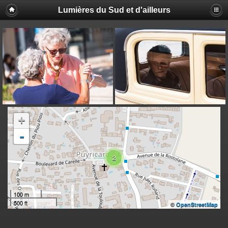
Lumières du Sud et d'ailleurs
+
-
2
100 m
500 ft
©
OpenStreetMap