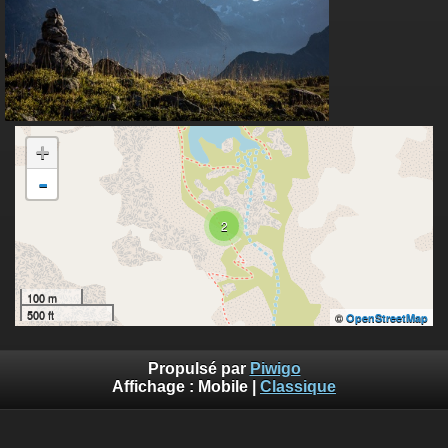
+
-
2
100 m
500 ft
©
OpenStreetMap
Propulsé par
Piwigo
Affichage :
Mobile
|
Classique