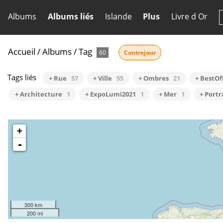
Albums
Albums liés
Islande
Plus
Livre d Or
Accueil
/
Albums
/
Tag
60
Contrejour
Tags liés
+ Rue
57
+ Ville
55
+ Ombres
21
+ BestO
+ Architecture
1
+ ExpoLumi2021
1
+ Mer
1
+ Portr
+
-
300 km
200 mi