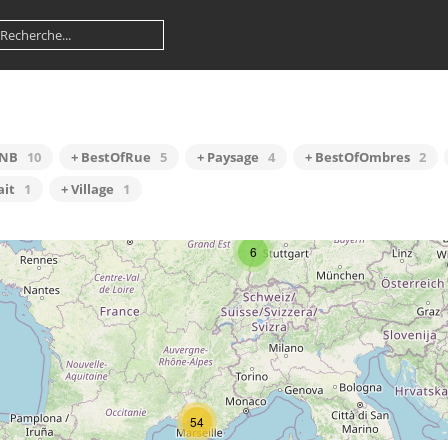
fNB
10
+ BestOfRue
5
+ Paysage
4
+ BestOfOmbres
2
ait
1
+ Village
1
6
54