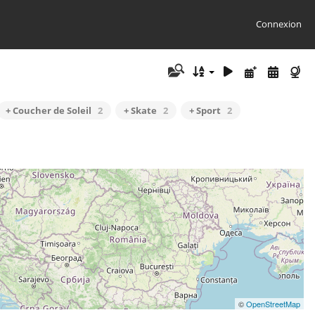
Connexion
+ Coucher de Soleil
2
+ Skate
2
+ Sport
2
©
OpenStreetMap