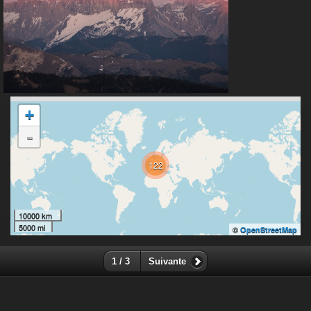
+
-
122
10000 km
5000 mi
©
OpenStreetMap
1 / 3
Suivante