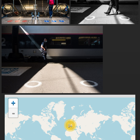
+
-
24