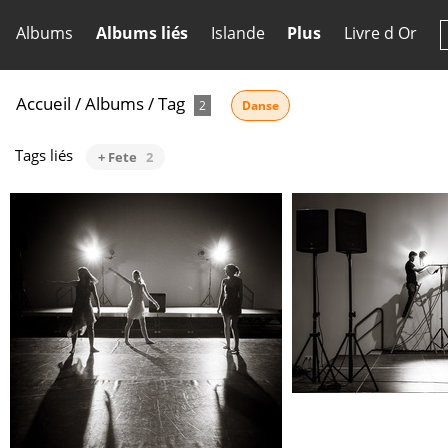
Albums
Albums liés
Islande
Plus
Livre d Or
Accueil
/
Albums
/
Tag
2
Danse
Tags liés
+ Fete
2