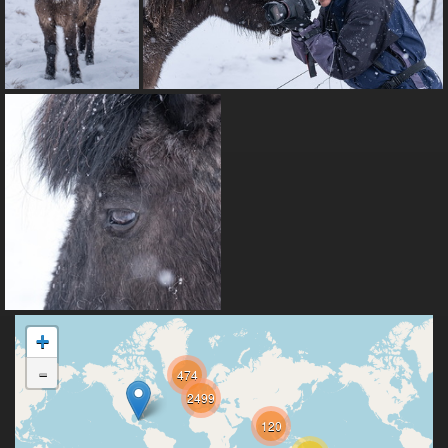
+
-
474
2499
120