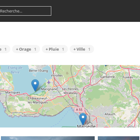
e
1
+ Orage
1
+ Pluie
1
+ Ville
1