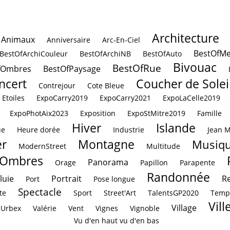
Architecture
Animaux
Anniversaire
Arc-En-Ciel
BestOfMe
BestOfArchiCouleur
BestOfArchiNB
BestOfAuto
Bivouac
BestOfRue
fOmbres
BestOfPaysage
ncert
Coucher de Solei
Contrejour
Cote Bleue
Etoiles
ExpoCarry2019
ExpoCarry2021
ExpoLaCelle2019
ExpoPhotAix2023
Exposition
ExpoStMitre2019
Famille
Hiver
Islande
ue
Heure dorée
Industrie
Jean 
r
Montagne
Musiq
ModernStreet
Multitude
Ombres
Panorama
Orage
Papillon
Parapente
Randonnée
luie
Portrait
Re
Port
Pose longue
Spectacle
te
Sport
Street'Art
TalentsGP2020
Temp
Vill
Village
Urbex
Valérie
Vent
Vignes
Vignoble
Vu d'en haut vu d'en bas