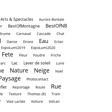
Arts & Spectacles
Aurore Boréale
BestOfNB
r
BestOfMontagne
Brume
Carnaval
Cascade
Chat
l
Eau
Danse
Drone
Eclair
ExpoLumi2019
ExpoLumi2020
Fete
Fleur
Foudre
Friche
Lac
Lever de soleil
Marc
Lune
Nature
Neige
ue
Noel
Paysage
Photocontact
Rue
flet
Reportage
Route
le
Texture
Thomas (R)
Train
e
Voie Lactée
Voiture
Volcan