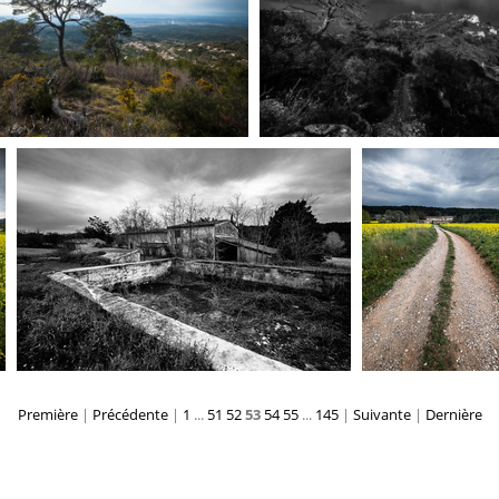
Première
|
Précédente
|
1
...
51
52
53
54
55
...
145
|
Suivante
|
Dernière