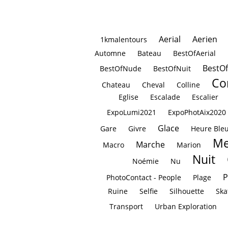
Aerial
Aerien
1kmalentours
Automne
Bateau
BestOfAerial
BestO
BestOfNude
BestOfNuit
Co
Chateau
Cheval
Colline
Eglise
Escalade
Escalier
ExpoLumi2021
ExpoPhotAix2020
Glace
Gare
Givre
Heure Ble
Me
Marche
Macro
Marion
Nuit
Noémie
Nu
P
PhotoContact - People
Plage
Ruine
Selfie
Silhouette
Ska
Transport
Urban Exploration