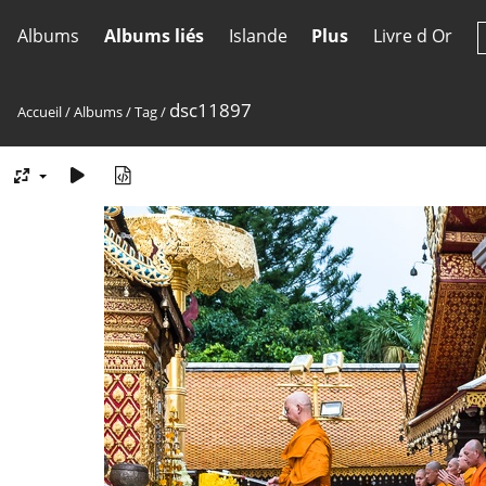
Albums
Albums liés
Islande
Plus
Livre d Or
dsc11897
Accueil
/
Albums
/
Tag
/