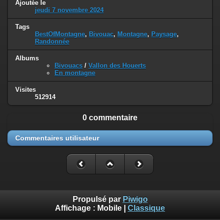
Ajoutée le
jeudi 7 novembre 2024
Tags
BestOfMontagne
,
Bivouac
,
Montagne
,
Paysage
,
Randonnée
Albums
Bivouacs
/
Vallon des Houerts
En montagne
Visites
512914
0 commentaire
Commentaires utilisateur
Propulsé par
Piwigo
Affichage :
Mobile
|
Classique