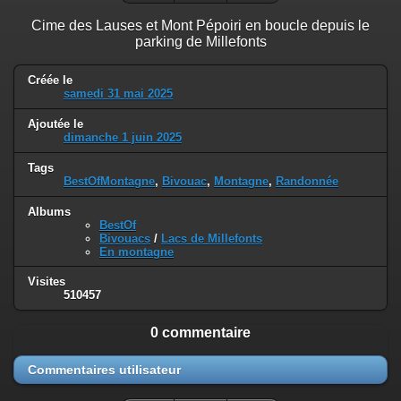
Cime des Lauses et Mont Pépoiri en boucle depuis le
parking de Millefonts
Créée le
samedi 31 mai 2025
Ajoutée le
dimanche 1 juin 2025
Tags
BestOfMontagne
,
Bivouac
,
Montagne
,
Randonnée
Albums
BestOf
Bivouacs
/
Lacs de Millefonts
En montagne
Visites
510457
0 commentaire
Commentaires utilisateur