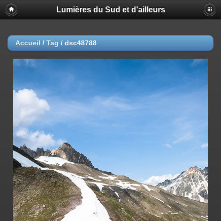
Lumières du Sud et d'ailleurs
Accueil
/
Tag
/
dsc48788