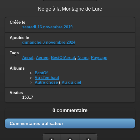
Neige à la Montagne de Lure
Créée le
samedi 16 novembre 2019
Ajoutée le
dimanche 3 novembre 2024
Tags
Aerial
,
Aerien
,
BestOfAerial
,
Neige
,
Paysage
Albums
BestOf
Vu d'en haut
Autre chose
/
Vu du ciel
Visites
15317
0 commentaire
Commentaires utilisateur