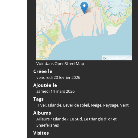
©
OpenStreetMap
Voir dans OpenStreetMap
Créée le
vendredi 20 février 2026
Ajoutée le
samedi 14 mars 2026
Tags
Hiver
,
Islande
,
Lever de soleil
,
Neige
,
Paysage
,
Vent
Albums
Ailleurs
/
Islande
/
Le Sud, Le triangle d' or et
Snaefellsnes
Visites