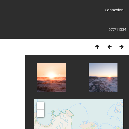
Connexion
577/11534
+
-