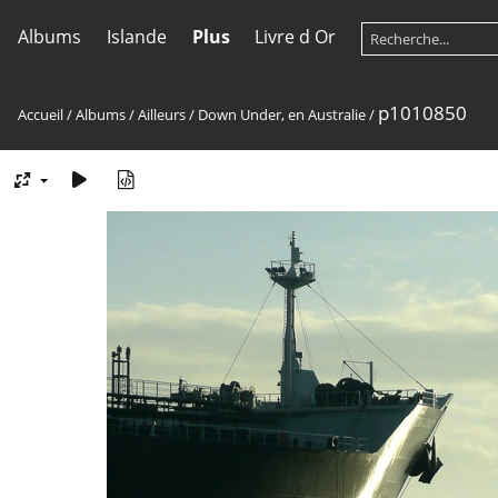
Albums
Islande
Plus
Livre d Or
p1010850
Accueil
/
Albums
/
Ailleurs
/
Down Under, en Australie
/