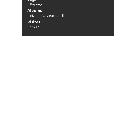
Paysage
Albums
Bivouacs
/
Vieux Chaillol
Visites
11712