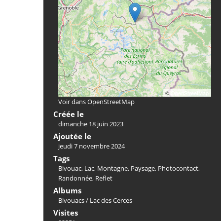
©
OpenStreetMap
Voir dans OpenStreetMap
Créée le
dimanche 18 juin 2023
Ajoutée le
jeudi 7 novembre 2024
Tags
Bivouac
,
Lac
,
Montagne
,
Paysage
,
Photocontact
,
Randonnée
,
Reflet
Albums
Bivouacs
/
Lac des Cerces
Visites