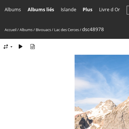
Albums
Albums liés
Islande
Plus
Livre d Or
dsc48978
Accueil
/
Albums
/
Bivouacs
/
Lac des Cerces
/