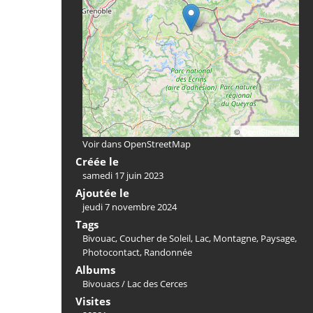
©
OpenStreetMap
Voir dans OpenStreetMap
Créée le
samedi 17 juin 2023
Ajoutée le
jeudi 7 novembre 2024
Tags
Bivouac
,
Coucher de Soleil
,
Lac
,
Montagne
,
Paysage
,
Photocontact
,
Randonnée
Albums
Bivouacs
/
Lac des Cerces
Visites