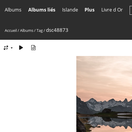
Albums
Albums liés
Islande
Plus
Livre d Or
dsc48873
Accueil
/
Albums
/
Tag
/