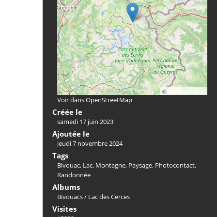
©
OpenStreetMap
Voir dans OpenStreetMap
Créée le
samedi 17 juin 2023
Ajoutée le
jeudi 7 novembre 2024
Tags
Bivouac
,
Lac
,
Montagne
,
Paysage
,
Photocontact
,
Randonnée
Albums
Bivouacs
/
Lac des Cerces
Visites