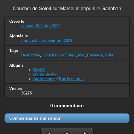
Coucher de Soleil sur Marseille depuis le Garlaban
Créée le
samedi 5 février 2022
Ajoutée le
dimanche 3 novembre 2024
Tags
BestOfMer
,
Coucher de Soleil
,
Mer
,
Paysage
,
Ville
Albums
BestOf
Bords de Mer
Autre chose
/
Bords de mer
Visites
36275
0 commentaire
Commentaires utilisateur