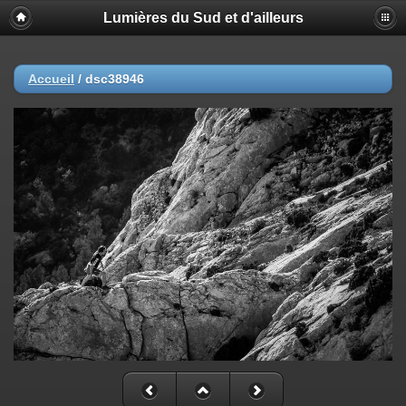
Lumières du Sud et d'ailleurs
Accueil
/
dsc38946