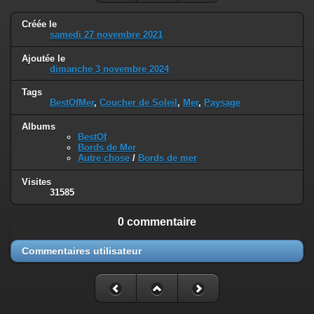
Créée le
samedi 27 novembre 2021
Ajoutée le
dimanche 3 novembre 2024
Tags
BestOfMer
,
Coucher de Soleil
,
Mer
,
Paysage
Albums
BestOf
Bords de Mer
Autre chose
/
Bords de mer
Visites
31585
0 commentaire
Commentaires utilisateur