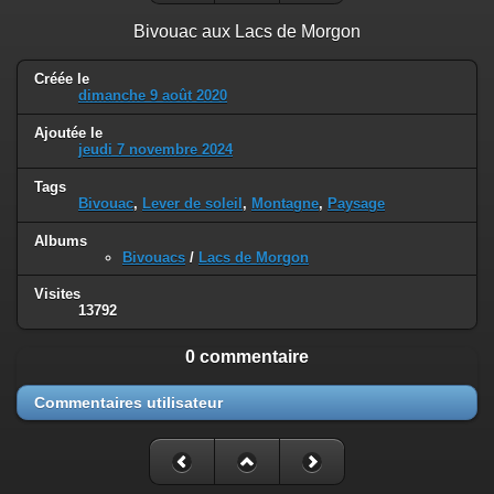
Bivouac aux Lacs de Morgon
Créée le
dimanche 9 août 2020
Ajoutée le
jeudi 7 novembre 2024
Tags
Bivouac
,
Lever de soleil
,
Montagne
,
Paysage
Albums
Bivouacs
/
Lacs de Morgon
Visites
13792
0 commentaire
Commentaires utilisateur