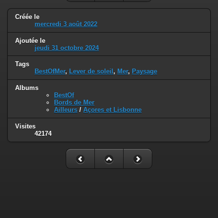
Créée le
mercredi 3 août 2022
Ajoutée le
jeudi 31 octobre 2024
Tags
BestOfMer
,
Lever de soleil
,
Mer
,
Paysage
Albums
BestOf
Bords de Mer
Ailleurs
/
Açores et Lisbonne
Visites
42174