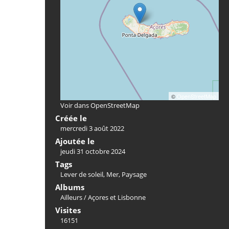
©
OpenStreetMap
Voir dans OpenStreetMap
Créée le
mercredi 3 août 2022
Ajoutée le
jeudi 31 octobre 2024
Tags
Lever de soleil
,
Mer
,
Paysage
Albums
Ailleurs
/
Açores et Lisbonne
Visites
16151