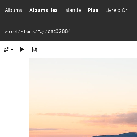
Albums
Albums liés
Islande
Plus
Livre d Or
dsc32884
Accueil
/
Albums
/
Tag
/