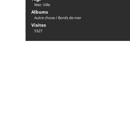
Mer
,
Ville
Albums
Autre chose
/
Bords de mer
Visites
5327