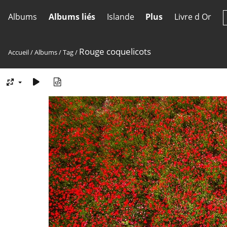
Albums
Albums liés
Islande
Plus
Livre d Or
Rouge coquelicots
Accueil
/
Albums
/
Tag
/