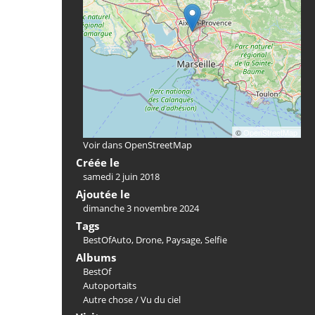
©
OpenStreetMap
Voir dans OpenStreetMap
Créée le
samedi 2 juin 2018
Ajoutée le
dimanche 3 novembre 2024
Tags
BestOfAuto
,
Drone
,
Paysage
,
Selfie
Albums
BestOf
Autoportaits
Autre chose
/
Vu du ciel