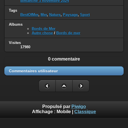
dimanche 3 novembre 2024
Tags
BestOfMer
,
Mer
,
Nature
,
Paysage
,
Sport
Albums
Bords de Mer
Autre chose
/
Bords de mer
Visites
17980
0 commentaire
Commentaires utilisateur
Propulsé par
Piwigo
Affichage :
Mobile
|
Classique