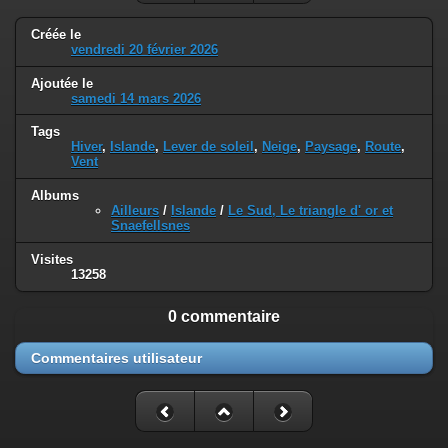
Créée le
vendredi 20 février 2026
Ajoutée le
samedi 14 mars 2026
Tags
Hiver
,
Islande
,
Lever de soleil
,
Neige
,
Paysage
,
Route
,
Vent
Albums
Ailleurs
/
Islande
/
Le Sud, Le triangle d' or et
Snaefellsnes
Visites
13258
0 commentaire
Commentaires utilisateur