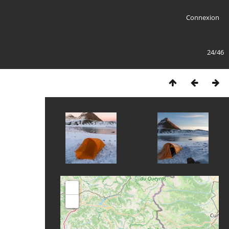
Connexion
24/46
+
-