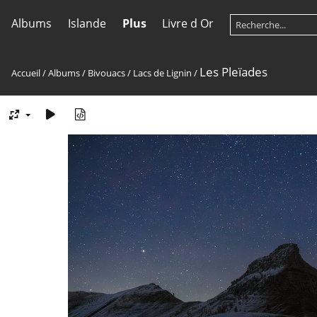
Albums
Islande
Plus
Livre d Or
Les Pleïades
Accueil
/
Albums
/
Bivouacs
/
Lacs de Lignin
/