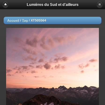
Lumières du Sud et d'ailleurs
Accueil
/
Tag
/
XT505564