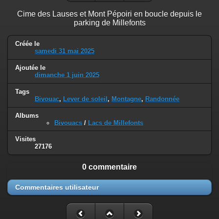
Cime des Lauses et Mont Pépoiri en boucle depuis le
parking de Millefonts
Créée le
samedi 31 mai 2025
Ajoutée le
dimanche 1 juin 2025
Tags
Bivouac
,
Lever de soleil
,
Montagne
,
Randonnée
Albums
Bivouacs
/
Lacs de Millefonts
Visites
27176
0 commentaire
Commentaires utilisateur