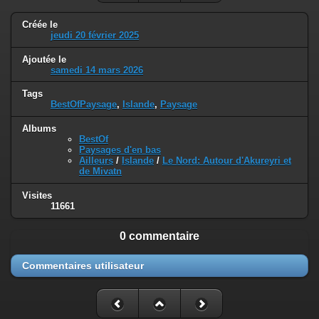
Créée le
jeudi 20 février 2025
Ajoutée le
samedi 14 mars 2026
Tags
BestOfPaysage
,
Islande
,
Paysage
Albums
BestOf
Paysages d'en bas
Ailleurs
/
Islande
/
Le Nord: Autour d'Akureyri et
de Mivatn
Visites
11661
0 commentaire
Commentaires utilisateur