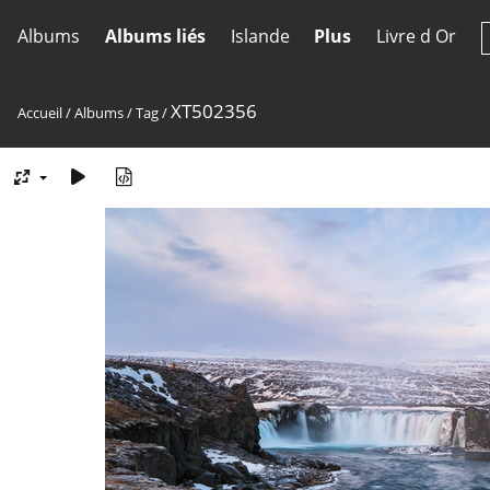
Albums
Albums liés
Islande
Plus
Livre d Or
XT502356
Accueil
/
Albums
/
Tag
/