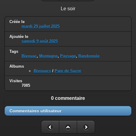
Le soir
Créée le
mardi 29 juillet 2025
Ajoutée le
samedi 9 août 2025
Tags
Bivouac
,
Montagne
,
Paysage
,
Randonnée
Albums
Bivouacs
/
Pain de Sucre
Visites
7085
0 commentaire
Commentaires utilisateur