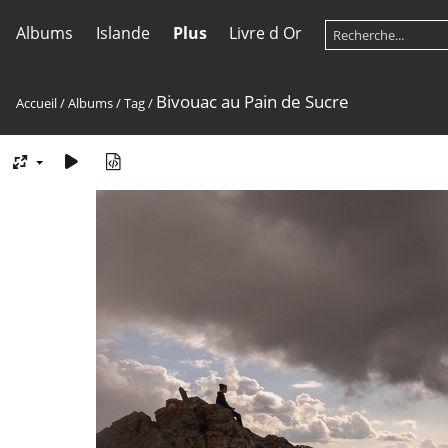
Albums
Islande
Plus
Livre d Or
Bivouac au Pain de Sucre
Accueil
/
Albums
/
Tag
/