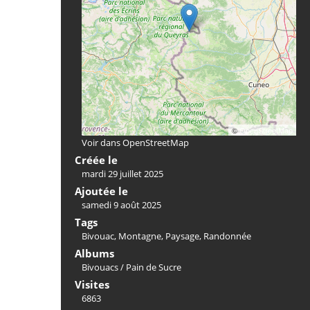
©
OpenStreetMap
Voir dans OpenStreetMap
Créée le
mardi 29 juillet 2025
Ajoutée le
samedi 9 août 2025
Tags
Bivouac
,
Montagne
,
Paysage
,
Randonnée
Albums
Bivouacs
/
Pain de Sucre
Visites
6863