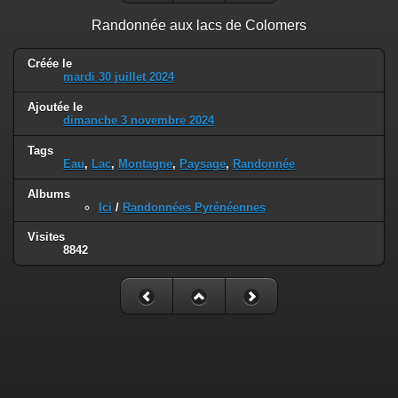
Randonnée aux lacs de Colomers
Créée le
mardi 30 juillet 2024
Ajoutée le
dimanche 3 novembre 2024
Tags
Eau
,
Lac
,
Montagne
,
Paysage
,
Randonnée
Albums
Ici
/
Randonnées Pyrénéennes
Visites
8842