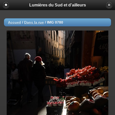
Lumières du Sud et d'ailleurs
Accueil
/
Dans la rue
/
IMG 0780