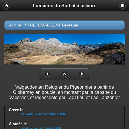
Lumières du Sud et d'ailleurs
Accueil
/
Tag
/
DSC48117-Panorama
Valgaudemar: Refugier du Pigeonnier à partir de
Gioberney en boucle, en montant par la cabane du
Vaccivier, et redescente par Lac Bleu et Lac Lauzanier
Créée le
samedi 2 novembre 2024
Ajoutée le
jeudi 7 novembre 2024