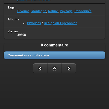
Tags
Bivouac
,
Montagne
,
Nature
,
Paysage
,
Randonnée
Albums
Bivouacs
/
Refuge du Pigeonnier
Visites
39308
0 commentaire
Commentaires utilisateur