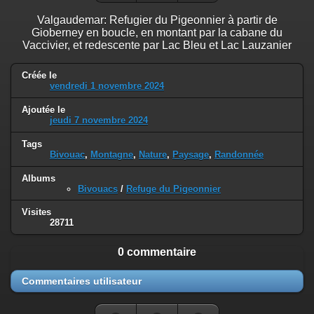
Valgaudemar: Refugier du Pigeonnier à partir de
Gioberney en boucle, en montant par la cabane du
Vaccivier, et redescente par Lac Bleu et Lac Lauzanier
Créée le
vendredi 1 novembre 2024
Ajoutée le
jeudi 7 novembre 2024
Tags
Bivouac
,
Montagne
,
Nature
,
Paysage
,
Randonnée
Albums
Bivouacs
/
Refuge du Pigeonnier
Visites
28711
0 commentaire
Commentaires utilisateur