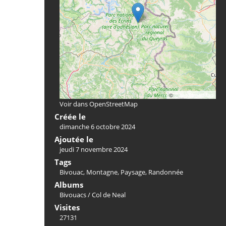
©
OpenStreetMap
Voir dans OpenStreetMap
Créée le
dimanche 6 octobre 2024
Ajoutée le
jeudi 7 novembre 2024
Tags
Bivouac
,
Montagne
,
Paysage
,
Randonnée
Albums
Bivouacs
/
Col de Neal
Visites
27131