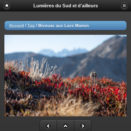
Lumières du Sud et d'ailleurs
Accueil
/
Tag
/
Bivouac aux Lacs Marion