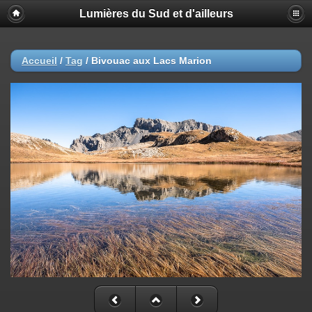
Lumières du Sud et d'ailleurs
Accueil
/
Tag
/
Bivouac aux Lacs Marion