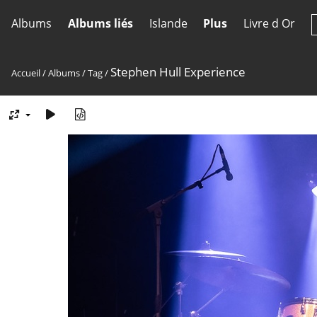
Albums
Albums liés
Islande
Plus
Livre d Or
Stephen Hull Experience
Accueil
/
Albums
/
Tag
/