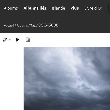
Albums
Albums liés
Islande
Plus
Livre d Or
DSC45098
Accueil
/
Albums
/
Tag
/