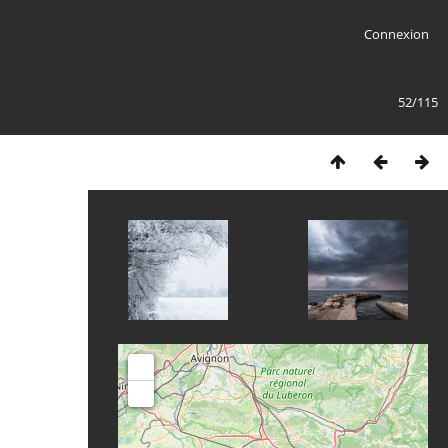
Connexion
52/115
+
-