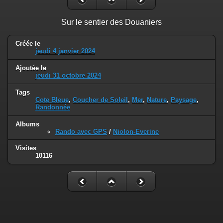
Sur le sentier des Douaniers
Créée le
jeudi 4 janvier 2024
Ajoutée le
jeudi 31 octobre 2024
Tags
Cote Bleue
,
Coucher de Soleil
,
Mer
,
Nature
,
Paysage
,
Randonnée
Albums
Rando avec GPS
/
Niolon-Everine
Visites
10116